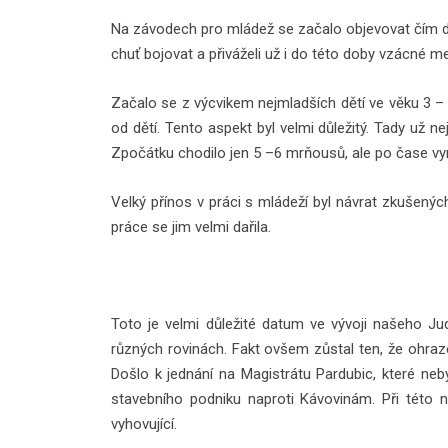
Na závodech pro mládež se začalo objevovat čím dál 
chuť bojovat a přiváželi už i do této doby vzácné me
Začalo se z výcvikem nejmladších dětí ve věku 3 –
od dětí. Tento aspekt byl velmi důležitý. Tady už 
Zpočátku chodilo jen 5 –6 mrňousů, ale po čase vyr
Velký přínos v práci s mládeží byl návrat zkušenýc
práce se jim velmi dařila.
Toto je velmi důležité datum ve vývoji našeho Ju
různých rovinách. Fakt ovšem zůstal ten, že ohraze
Došlo k jednání na Magistrátu Pardubic, které neby
stavebního podniku naproti Kávovinám. Při této n
vyhovující.