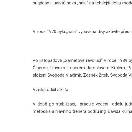
brigádami judistů nová „hala“ na tehdejší dobu mod
V roce 1970 byla „hala“ vybavena díky aktivitě před
Po listopadové „Sametové revoluci“ v roce 1989 by
Čiberou, hlavním trenérem Jaroslavem Králem, P
složení Svoboda Vladimír, Zdeněk Žítek, Svoboda V
Vzniká oddíl aikido.
V době po stabilizaci, pracuje vedení oddílu jud
metodika a hlavního trenéra oddílu ing. Davida K