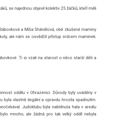
ů, se najednou objevil kolektiv 25 žáčků, kteří měli
ika Bábovková a Míša Shánělová, obě zkušené maminy
 školy, ale nám se osvědčil přístup srdcem maminek.
ovkové. Ti si vzali na starost o něco starší děti a
innost oddílu v Ohrazenici. Důvody byly uváděny v
 byla vlastně ilegální a opravdu hrozila spadnutím.
 neočekával. Judoklubu byla nabídnuta hala v areálu
 bylo mnoho, ale žádná pro tak velký oddíl nebyla