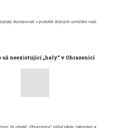
 začaly dostavovat v podobě dobrých umístění naši
 už neexistující „haly“ v Ohrazenici
 tom, že objekt „Ohrazenice“ nebyl nikde zakreslen a