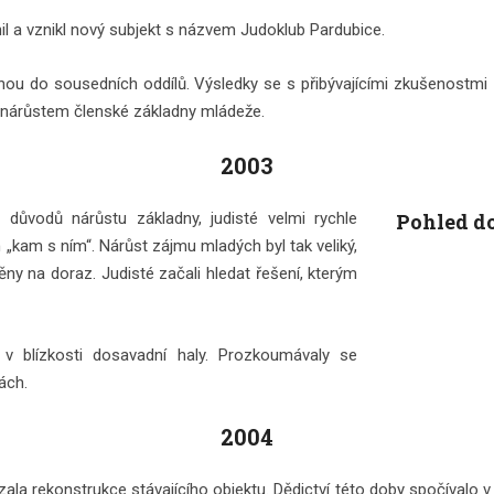
il a vznikl nový subjekt s názvem Judoklub Pardubice.
enou do sousedních oddílů. Výsledky se s přibývajícími zkušenostmi
la nárůstem členské základny mládeže.
2003
 důvodů nárůstu základny, judisté velmi rychle
Pohled do
 „kam s ním“. Nárůst zájmu mladých byl tak veliký,
ny na doraz. Judisté začali hledat řešení, kterým
v blízkosti dosavadní haly. Prozkoumávaly se
ách.
2004
ala rekonstrukce stávajícího objektu. Dědictví této doby spočívalo v