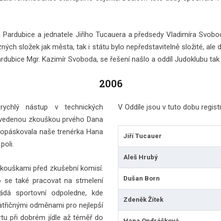
Pardubice a jednatele Jiřího Tucauera a předsedy Vladimíra Svobody.
ných složek jak města, tak i státu bylo nepředstavitelně složité, a
dubice Mgr. Kazimír Svoboda, se řešení našlo a oddíl Judoklubu tak 
2006
ychlý nástup v technických
V Oddíle jsou v tuto dobu registro
rovedenou zkouškou prvého Dana
 opáskovala naše trenérka Hana
Jiří Tucauer
poli.
Aleš Hrubý
 zkouškami před zkušební komisí.
Dušan Born
o se také pracovat na stmelení
ádá sportovní odpoledne, kde
Zdeněk Žítek
patřičnými odměnami pro nejlepší
ortu při dobrém jídle až téměř do
Hana Ondráčková