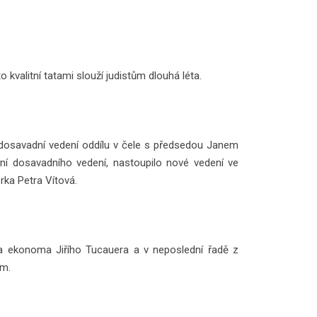
kvalitní tatami slouží judistům dlouhá léta.
o dosavadní vedení oddílu v čele s předsedou Janem
í dosavadního vedení, nastoupilo nové vedení ve
rka Petra Vítová.
e a ekonoma Jiřího Tucauera a v neposlední řadě z
em.