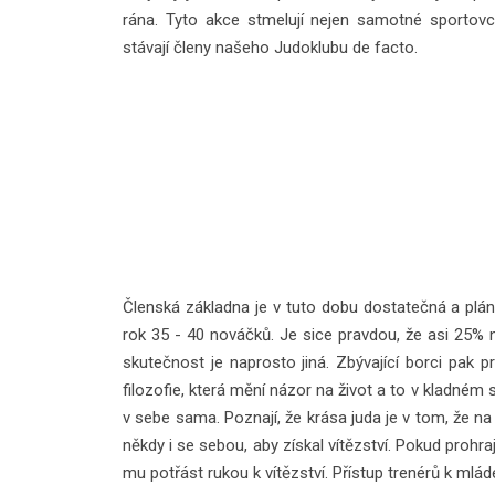
rána. Tyto akce stmelují nejen samotné sportovce,
stávají členy našeho Judoklubu de facto.
Členská základna je v tuto dobu dostatečná a plán
rok 35 - 40 nováčků. Je sice pravdou, že asi 25% 
skutečnost je naprosto jiná. Zbývající borci pak p
filozofie, která mění názor na život a to v kladném sm
v sebe sama. Poznají, že krása juda je v tom, že na
někdy i se sebou, aby získal vítězství. Pokud prohr
mu potřást rukou k vítězství. Přístup trenérů k mlá