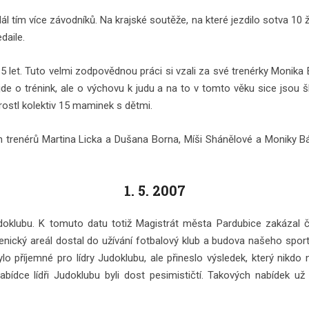
tím více závodníků. Na krajské soutěže, na které jezdilo sotva 10 žák
daile.
 5 let. Tuto velmi zodpovědnou práci si vzali za své trenérky Mon
nejde o trénink, ale o výchovu k judu a na to v tomto věku sice jsou
ostl kolektiv 15 maminek s dětmi.
h trenérů Martina Licka a Dušana Borna, Míši Shánělové a Moniky Báb
1. 5. 2007
doklubu. K tomuto datu totiž Magistrát města Pardubice zakázal č
nický areál dostal do užívání fotbalový klub a budova našeho sportu
lo příjemné pro lídry Judoklubu, ale přineslo výsledek, který nikdo
abídce lídři Judoklubu byli dost pesimističtí. Takových nabídek už