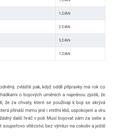
1.DAN
2.DAN
5.DAN
1.DAN
dněný, zvláště pak, když oddíl přípravky má rok co
hádkami o bojových uměních a najednou zjistili, že
, že za chvaty, které se používají k boji se skrývá
erá přináší mimo jiné i vnitřní klid, uspokojení a víru
 žádný další hráč v poli. Musí bojovat sám za sebe a
t soupeřovo vítězství, bez výmluv na cokoliv a ještě