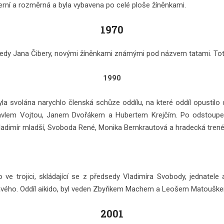
erní a rozměrná a byla vybavena po celé ploše žíněnkami.
1970
sedy Jana Čibery, novými žíněnkami známými pod názvem tatami. Toto 
1990
la svolána narychlo členská schůze oddílu, na které oddíl opustil
avlem Vojtou, Janem Dvořákem a Hubertem Krejčím. Po odstoupen
ladimír mladší, Svoboda René, Monika Bernkrautová a hradecká trené
o ve trojici, skládající se z předsedy Vladimíra Svobody, jednatel
ulhavého. Oddíl aikido, byl veden Zbyňkem Machem a Leošem Matoušk
2001