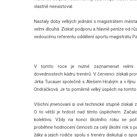
vlastně neexistoval.
Nastaly doby velkých jednání s magistrátem města 
velmi dlouhá. Získat podporu a hlavně peníze od růz
vedoucímu referentu oddělení sportu magistrátu Par
V tomto roce je nutné zaznamenat velmi r
dovednostech kádru trenérů. V červenci získali p
Jirka Tucauer společně s Alešem Hrubým a v říjnu
Ondráčková. Je to poměrně velký úspěch na tomto 
Všichni jmenovaní si své technické stupně získali
O to větší je hrdost nad tímto úspěchem. Začal
kolektivu. Vždy na konci školního roku se poř
proběhne hodnocení činnosti za celý školní rok s 
žáky a jejich rodiče spolu s trenéry diskutují o sp