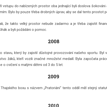
 vstupu do nabízených prostor oba jednající byli doslova šokováni a 
ím. Bylo by pouze třeba drobných úprav, aby se dal tento prostot po
i, že takto velký prostor nebude zadarmo a je třeba zajistit finan
ihák a byli požádáni o pomoc.
2008
o stavu, který by zajistil důstojné provozování našeho sportu. Byl
tvo žáků, kteří vozili značné množství medailí. Byla započata práce
o cvičení s malými dětmi od 3 do 5 let.
2009
 Thajského boxu s názvem „Pratoriáni“ tento oddíl měl stejný statut
2010