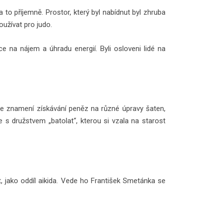
to příjemně. Prostor, který byl nabídnut byl zhruba
užívat pro judo.
ce na nájem a úhradu energií. Byli osloveni lidé na
 ve znamení získávání peněz na různé úpravy šaten,
 s družstvem „batolat“, kterou si vzala na starost
, jako oddíl aikida. Vede ho František Smetánka se