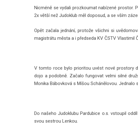
Nicméně se vydali prozkoumat nabízené prostor. Při
2x větší než Judoklub měl doposud, a se vším zázem
Opět začala jednání, protože všichni si uvědomoval
magistrátu města a i předseda KV ČSTV Vlastimil Č
V tomto roce bylo prioritou uvést nové prostory d
dojo a podobně. Začalo fungovat velmi silné družs
Monika Bábovková s Míšou Schánělovou. Jednalo se 
Do našeho Judoklubu Pardubice o.s. vstoupil oddíl
svou sestrou Lenkou.