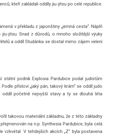
ů, kteří zakládali oddíly jiu-jitsu po celé republice.
znamená v překladu z japonštiny „jemná cesta“. Náplň
jiu-jitsu. Snad z důvodů, o mnoho složitější výuky
litelů a oddíl Studánka se dostal mimo zájem velení
ší státní podnik Explosia Pardubice podal judistům
odle přísloví „jaký pán, takový krám“ se oddíl judo
 oddíl početně nejvyšší stavy a ty se dlouhá léta
vořil takovou materiální základnu, že z této základny
l přejmenován na n.p. Synthesia Pardubice, byla celá
le vzkvétal. V tehdejších akcích „Z“ byla postavena