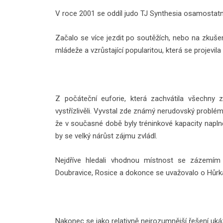
V roce 2001 se oddíl judo TJ Synthesia osamostatn
Začalo se více jezdit po soutěžích, nebo na zkuš
mládeže a vzrůstající popularitou, která se projevi
Z počáteční euforie, která zachvátila všechny z
vystřízlivěli. Vyvstal zde známý nerudovský problém
že v současné době byly tréninkové kapacity naplně
by se velký nárůst zájmu zvládl.
Nejdříve hledali vhodnou místnost se zázemím 
Doubravice, Rosice a dokonce se uvažovalo o Hůrk
Nakonec se jako relativně nejrozumnější řešení ukáz