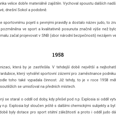
nka velice dobře materiálně zajištěn. Vychoval spoustu dalších nadšenc
ové, dnešní Sokol a podobně.
ět ke sportovnímu pojetí s pevnými pravidly a dostalo název judo, to 
a pozměněna ve sport a kvalitativně posunuta značně výše než bylo 
 pomalu začal projevovat v SNB (sbor národní bezpečnosti) nezájem ve
1958
izaci, která by je zastřešila. V tehdejší době největší a nejbohat
ardubice, který vytvářel sportovní zázemí pro zaměstnance podniku. P
dle toho také vypadala činnost. Již tehdy, to je v roce 1958 měl
 soutěžích se umisťoval na předních místech.
 se staral o oddíl od doby, kdy přešel pod n.p. Explosia si oddíl vyt
dy n.p. Explosia byl sloučen ještě s dalšími chemickými subjekty a by
bě byly dotace pro sport státní záležitostí a proto i oddíl judo dá