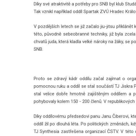
Díky své atraktivitě a potřeby pro SNB byl klub Studá
Tak vznikl například oddíl Spartak ZVÚ Hradec Král
V pozdějších letech se již začalo jiu-jitsu přiklán
této, původně sebeobranné techniky, již byla zcel
chvatů juda, která kladla velké nároky na žáky, se
SNB.
Proto se zdravý kádr oddílu začal zajímat o organ
pomocnou ruku a oddíl se stal součástí TJ Jiskra P
stal velice dobře hmotně zajištěným oddílem a po
pohybovaly kolem 150 - 200 členů. V republikových
Díky oddílovému předsedovi panu Janu Čiberovi, který
oddíl žil po dlouhá léta. Po politických změnách, k
TJ Synthesia zastřešena organizací ČSTV. V této do