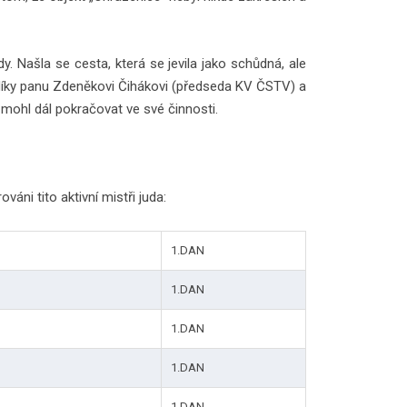
 Našla se cesta, která se jevila jako schůdná, ale
le díky panu Zdeněkovi Čihákovi (předseda KV ČSTV) a
mohl dál pokračovat ve své činnosti.
váni tito aktivní mistři juda:
1.DAN
1.DAN
1.DAN
1.DAN
1.DAN