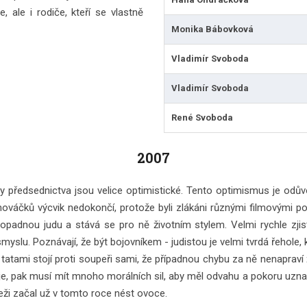
 ale i rodiče, kteří se vlastně
Monika Bábovková
Vladimír Svoboda
Vladimír Svoboda
René Svoboda
2007
y předsednictva jsou velice optimistické. Tento optimismus je odůvo
nováčků výcvik nedokončí, protože byli zlákáni různými filmovými po
ropadnou judu a stává se pro ně životním stylem. Velmi rychle zjistí
yslu. Poznávají, že být bojovníkem - judistou je velmi tvrdá řehole, kt
 tatami stojí proti soupeři sami, že případnou chybu za ně nenapraví
aje, pak musí mít mnoho morálních sil, aby měl odvahu a pokoru uzna
deži začal už v tomto roce nést ovoce.