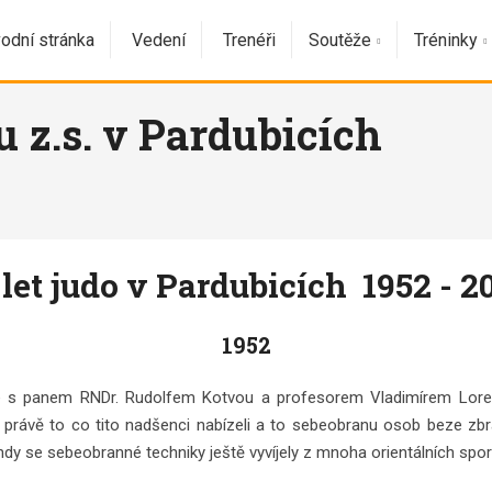
odní stránka
Vedení
Trenéři
Soutěže
Tréninky
 z.s. v Pardubicích
 let judo v Pardubicích 1952 - 2
1952
 s panem RNDr. Rudolfem Kotvou a profesorem Vladimírem Loren
stů, právě to co tito nadšenci nabízeli a to sebeobranu osob beze 
 se sebeobranné techniky ještě vyvíjely z mnoha orientálních sportů a