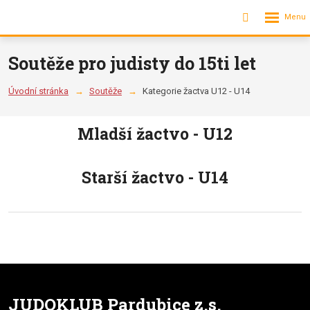
Rozbalení
Vyhledávání
menu
Soutěže pro judisty do 15ti let
Úvodní stránka
Soutěže
Kategorie žactva U12 - U14
Mladší žactvo - U12
Starší žactvo - U14
JUDOKLUB Pardubice z.s.