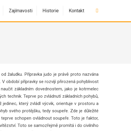
Vyhledávání
Zajímavosti
Historie
Kontakt
ě od žaludku. Přípravka judo je právě proto nazvána
í. V období přípravky se rozvíjí přirozená pohyblivost
 naučit základním dovednostem, jako je kotrmelec
ých technik. Teprve po zvládnutí základních pohybů,
dinec, který zvládl výcvik, orientuje v prostoru a
yb svého protějšku, tedy soupeře. Zde je důležité
teprve schopen ovládnout soupeře. Toto je faktor,
í vítězství. Toto se samozřejmě promítá i do civilního