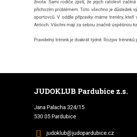
života. Sami rodiče zjistí, že jejich ratolest za
příchozím problémem. Toto všechno je důsledek vých
sportovců. V oddíle přípravky máme trenéry, kteří
Antoch. Všichni mají za sebou značně úspěšnou ka
Pravidelný trénink je dvakrát týdně. Rozpis tréninků 
JUDOKLUB Pardubice z.s.
Jana Palacha 324/15
530 05 Pardubice
judoklub@judopardubice.cz