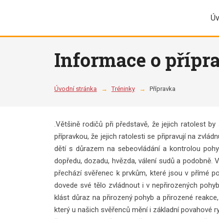
Úv
Informace o přípr
Úvodní stránka
Tréninky
Přípravka
.Většině rodičů při představě, že jejich ratolest 
přípravkou, že jejich ratolesti se připravují na zvlá
dětí s důrazem na sebeovládání a kontrolou pohy
dopředu, dozadu, hvězda, válení sudů a podobně. Vš
přechází svěřenec k prvkům, které jsou v přímé po
dovede své tělo zvládnout i v nepřirozených pohy
klást důraz na přirozený pohyb a přirozené reakc
který u našich svěřenců mění i základní povahové rysy