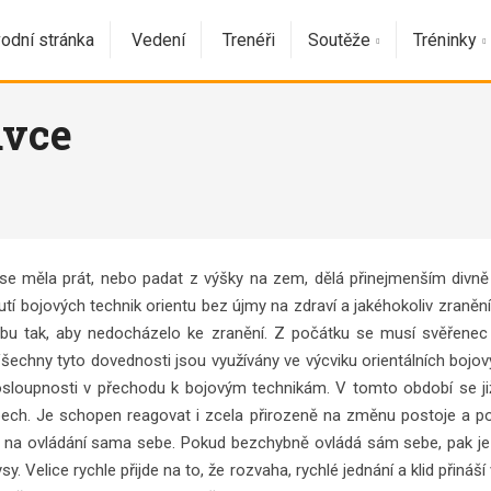
odní stránka
Vedení
Trenéři
Soutěže
Tréninky
avce
by se měla prát, nebo padat z výšky na zem, dělá přinejmenším divn
dnutí bojových technik orientu bez újmy na zdraví a jakéhokoliv zraněn
bu tak, aby nedocházelo ke zranění. Z počátku se musí svěřenec
echny tyto dovednosti jsou využívány ve výcviku orientálních bojov
sloupnosti v přechodu k bojovým technikám. V tomto období se již je
bech. Je schopen reagovat i zcela přirozeně na změnu postoje a poh
e, na ovládání sama sebe. Pokud bezchybně ovládá sám sebe, pak je 
. Velice rychle přijde na to, že rozvaha, rychlé jednání a klid přináš