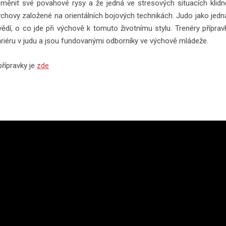
číná měnit své povahové rysy a že jedná ve stresových situacích kl
ovy založené na orientálních bojových technikách. Judo jako jedna 
 vědí, o co jde při výchově k tomuto životnímu stylu. Trenéry přípr
riéru v judu a jsou fundovanými odborníky ve výchově mládeže.
přípravky je
zde