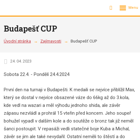
Rozbalení
Vyhledávání
menu
Budapešť CUP
Úvodní stránka
Zajímavosti
Budapešť CUP
24. 04. 2023
Sobota 22.4. - Pondělí 24.4.2024
První den na turnaji v Budapešti. K medaili se nejvíce přiblížil Max,
který se dostal v nejvíce obsazené váze do 66kg až do 3.kola,
kde vedl na wazari a měl výhodu jednoho shida, ale závěr
zápasu nezvládl a prohrál 15 vteřin před koncem. Jeho soupeř
bohužel vypadl v dalším kole a do soutěže o bronz tak již neměl
šanci postoupit. V repasáži vedli statečné boje Kuba a Michal,
závěr se jim ale také nevydařil. Ostatní neměli to štěstí a do