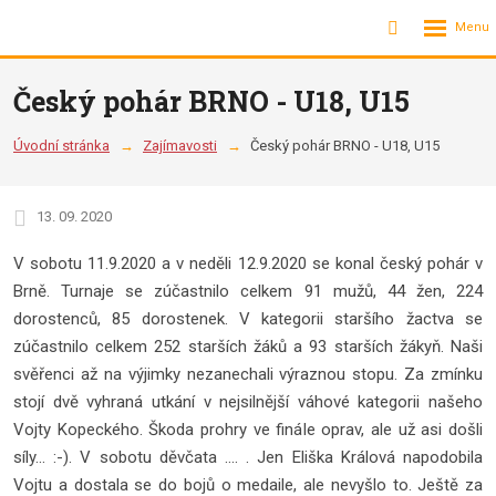
Rozbalení
Vyhledávání
menu
Český pohár BRNO - U18, U15
Úvodní stránka
Zajímavosti
Český pohár BRNO - U18, U15
13. 09. 2020
V sobotu 11.9.2020 a v neděli 12.9.2020 se konal český pohár v
Brně. Turnaje se zúčastnilo celkem 91 mužů, 44 žen, 224
dorostenců, 85 dorostenek. V kategorii staršího žactva se
zúčastnilo celkem 252 starších žáků a 93 starších žákyň. Naši
svěřenci až na výjimky nezanechali výraznou stopu. Za zmínku
stojí dvě vyhraná utkání v nejsilnější váhové kategorii našeho
Vojty Kopeckého. Škoda prohry ve finále oprav, ale už asi došli
síly... :-). V sobotu děvčata .... . Jen Eliška Králová napodobila
Vojtu a dostala se do bojů o medaile, ale nevyšlo to. Ještě za