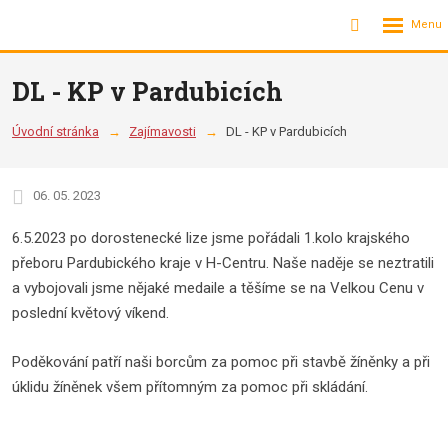
Rozbalení
Vyhledávání
menu
DL - KP v Pardubicích
Úvodní stránka
Zajímavosti
DL - KP v Pardubicích
06. 05. 2023
6.5.2023 po dorostenecké lize jsme pořádali 1.kolo krajského
přeboru Pardubického kraje v H-Centru. Naše naděje se neztratili
a vybojovali jsme nějaké medaile a těšíme se na Velkou Cenu v
poslední květový víkend.
Poděkování patří naši borcům za pomoc při stavbě žíněnky a při
úklidu žíněnek všem přítomným za pomoc při skládání.