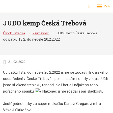
Rozbalení
Vyhledávání
menu
JUDO kemp Česká Třebová
Úvodní stránka
Zajímavosti
JUDO kemp Česká Třebová
od pátku 18.2. do neděle 20.2.2022
21. 02. 2022
Od pátku 18.2. do neděle 20.2.2022 jsme se zúčastnili krajského
soustředění v České Třebové spolu s dalšími oddíly z kraje. Užili
jsme si víkend tréninku, randori, ale i her a i nějakého toho
pořádného spánku.
Nakonec jsme rozdali i pár sladkostí.
Ještě jednou díky za super makačku Karlovi Gregarovi ml. a
Vítkovi Škrkoňovi.