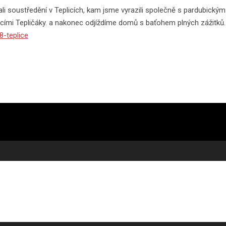
li soustředění v Teplicích, kam jsme vyrazili společně s pardubick
mi Tepličáky. a nakonec odjíždíme domů s baťohem plných zážitků. D
8-teplice