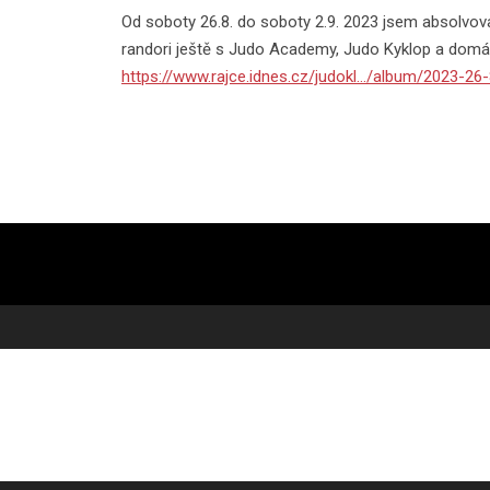
Od soboty 26.8. do soboty 2.9. 2023 jsem absolvova
randori ještě s Judo Academy, Judo Kyklop a domácí
https://www.rajce.idnes.cz/judokl.../album/2023-26-