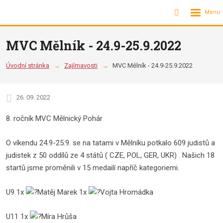
Rozbalení
Vyhledávání
menu
MVC Mělník - 24.9-25.9.2022
Úvodní stránka
Zajímavosti
MVC Mělník - 24.9-25.9.2022
26. 09. 2022
8. ročník MVC Mělnický Pohár
O víkendu 24.9-25.9. se na tatami v Mělníku potkalo 609 judistů a
judistek z 50 oddílů ze 4 států ( CZE, POL, GER, UKR) . Našich 18
startů jsme proměnili v 15 medailí napříč kategoriemi.
U9 1x
Matěj Marek 1x
Vojta Hromádka
U11 1x
Míra Hrůša