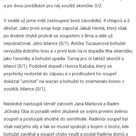
a po dvou porážkách pro něj soutěž skončila. 0/2
V neděli už jsme měli zastoupení šesti závodníků. 4 chlapců a 2
děvčat. Jako první svoje boje započal Jakub Herink, který však
po drobné chybě prohrál se soupeřem z Brna a dále už
nepokračoval. Jeho bilance (0/1). Anička Tucauerová bohužel
nevyužila dobrého losu a v první kole na ni dopadla tíha okamžiku
jako favoritky a bohužel upadla. Turnaj pro ní taktéž skončil s
bilancí (0/1). Podobně dopadl i Honza Kašuba, který se
psychicky nedostal do zápasu a v prodloužení ho soupeř
dokázal "umotat" na wazari a bohužel to znamenalo konec v
soutěži, bilance (0/1).
Následně nastoupili téměř zároveň Jana Marková a Radim
Jičínský. Oba si poradili velmi zkušeně se svými prvními dvěma
soupeři a postoupili shodně do semifinále. Radimův soupeř byl
však nad jeho síly a tak se musel spokojit s bojem o bronz, kde
bohužel zaváhal a soupeř chyby využil a poslal Radima domů s