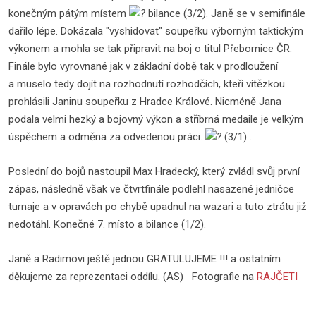
konečným pátým místem
bilance (3/2). Janě se v semifinále
dařilo lépe. Dokázala "vyshidovat" soupeřku výborným taktickým
výkonem a mohla se tak připravit na boj o titul Přebornice ČR.
Finále bylo vyrovnané jak v základní době tak v prodloužení
a muselo tedy dojít na rozhodnutí rozhodčích, kteří vítězkou
prohlásili Janinu soupeřku z Hradce Králové. Nicméně Jana
podala velmi hezký a bojovný výkon a stříbrná medaile je velkým
úspěchem a odměna za odvedenou práci.
(3/1) .
Poslední do bojů nastoupil Max Hradecký, který zvládl svůj první
zápas, následně však ve čtvrtfinále podlehl nasazené jedničce
turnaje a v opravách po chybě upadnul na wazari a tuto ztrátu již
nedotáhl. Konečné 7. místo a bilance (1/2).
Janě a Radimovi ještě jednou GRATULUJEME !!! a ostatním
děkujeme za reprezentaci oddílu. (AS) Fotografie na
RAJČETI