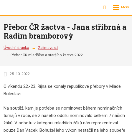
Rozbalení
Vyhledávání
menu
Přebor ČR žactva - Jana stříbrná a
Radim bramborový
Úvodní stránka
Zajímavosti
Přebor ČR mladšího a staršího žactva 2022
25. 10. 2022
O víkendu 22.-23. Října se konaly republikové přebory v Mladé
Boleslavi.
Na soutěž, kam je potřeba se nominovat během nominačních
turnajů v roce, se z našeho oddílu nominovalo celkem 7 našich
žáků. V sobotu v kategorii mladších žáků nás reprezentoval
pouze Dan Vacek. Bohužel jeho výkon nestačil na jeho soupeře