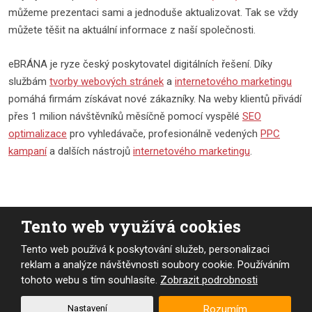
můžeme prezentaci sami a jednoduše aktualizovat. Tak se vždy
můžete těšit na aktuální informace z naší společnosti.
eBRÁNA je ryze český poskytovatel digitálních řešení. Díky
službám
tvorby webových stránek
a
internetového marketingu
pomáhá firmám získávat nové zákazníky. Na weby klientů přivádí
přes 1 milion návštěvníků měsíčně pomocí vyspělé
SEO
optimalizace
pro vyhledávače, profesionálně vedených
PPC
kampaní
a dalších nástrojů
internetového marketingu
.
Tento web využívá cookies
Tento web používá k poskytování služeb, personalizaci
reklam a analýze návštěvnosti soubory cookie. Používáním
tohoto webu s tím souhlasíte.
Zobrazit podrobnosti
Nastavení
Rozumím