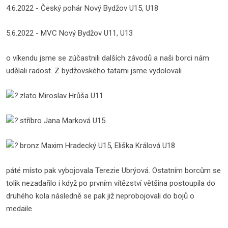
4.6.2022 - Český pohár Nový Bydžov U15, U18
5.6.2022 - MVC Nový Bydžov U11, U13
o víkendu jsme se zúčastnili dalších závodů a naši borci nám
udělali radost. Z bydžovského tatami jsme vydolovali
zlato Miroslav Hrůša U11
stříbro Jana Marková U15
bronz Maxim Hradecký U15, Eliška Králová U18
páté místo pak vybojovala Terezie Ubrýová. Ostatním borcům se
tolik nezadařilo i když po prvním vítězství většina postoupila do
druhého kola následně se pak již neprobojovali do bojů o
medaile.